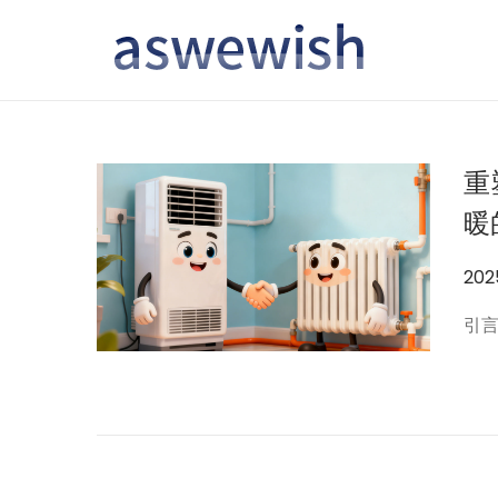
转
跳
到
到
导
内
航
容
重
暖
作
20
者
引言