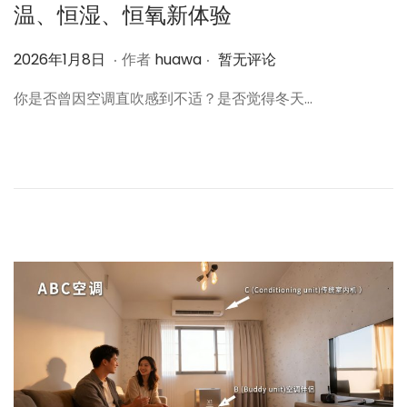
温、恒湿、恒氧新体验
.
.
作
2
2026年1月8日
作者
huawa
暂无评论
者
0
你是否曾因空调直吹感到不适？是否觉得冬天…
2
6
年
1
月
8
日