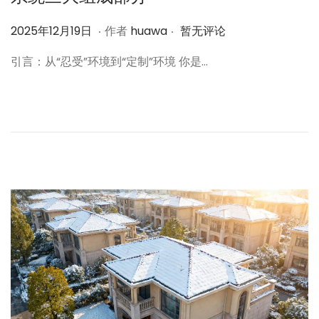
.
.
作
2
2025年12月19日
作者
huawa
暂无评论
者
0
引言：从“忍受”环境到“定制”环境 你是…
2
5
年
1
2
月
1
9
日