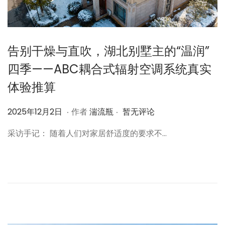
告别干燥与直吹，湖北别墅主的“温润”
四季——ABC耦合式辐射空调系统真实
体验推算
.
.
作
2
2025年12月2日
作者
湍流瓶
暂无评论
者
0
采访手记： 随着人们对家居舒适度的要求不…
2
5
年
1
2
月
2