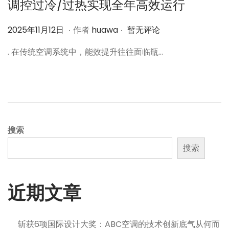
调控过冷/过热实现全年高效运行
.
.
作
2
2025年11月12日
作者
huawa
暂无评论
者
0
. 在传统空调系统中，能效提升往往面临瓶…
2
5
年
1
1
月
搜索
1
搜索
2
日
近期文章
斩获6项国际设计大奖：ABC空调的技术创新底气从何而