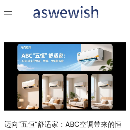
转
跳
到
到
导
内
航
容
迈向“五恒”舒适家：ABC空调带来的恒