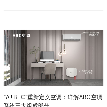
年
1
2
月
2
4
日
“A+B+C”重新定义空调：详解ABC空调
系统三大组成部分