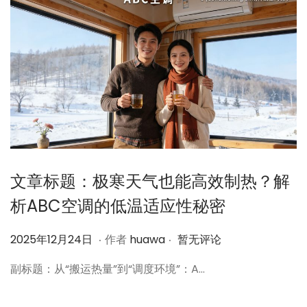
5
日
文章标题：极寒天气也能高效制热？解
析ABC空调的低温适应性秘密
.
.
作
2
2025年12月24日
作者
huawa
暂无评论
者
0
副标题：从“搬运热量”到“调度环境”：A…
2
5