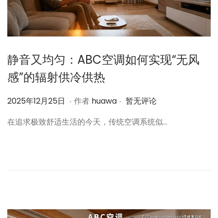
静音又均匀：ABC空调如何实现“无风
感”的辐射供冷供热
.
.
作
2
2025年12月25日
作者
huawa
暂无评论
者
0
在追求极致舒适生活的今天，传统空调系统似…
2
5
年
1
2
月
2