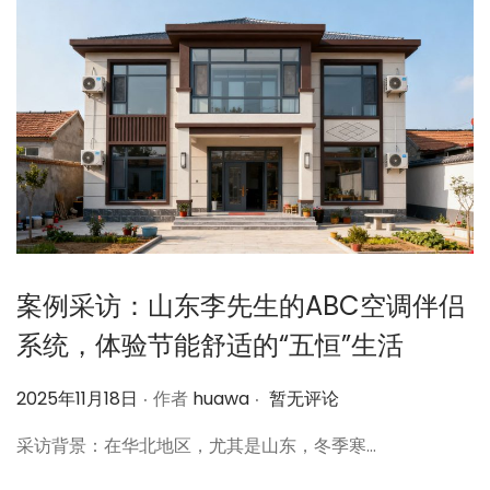
日
案例采访：山东李先生的ABC空调伴侣
系统，体验节能舒适的“五恒”生活
.
.
作
2025年11月18日
作者
huawa
暂无评论
者
采访背景：在华北地区，尤其是山东，冬季寒…