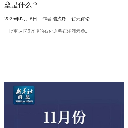
垒是什么？
.
.
作
2
2025年12月18日
作者
湍流瓶
暂无评论
者
0
一批重达17.9万吨的石化原料在洋浦港免…
2
5
年
1
2
月
1
8
日