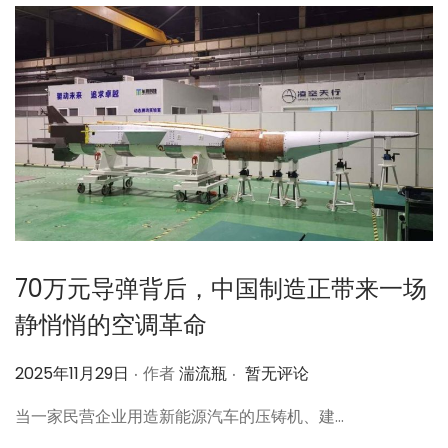
70万元导弹背后，中国制造正带来一场
静悄悄的空调革命
.
.
作
2025年11月29日
作者
湍流瓶
暂无评论
者
当一家民营企业用造新能源汽车的压铸机、建…