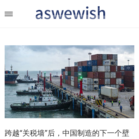
转
跳
到
到
导
内
航
容
跨越“关税墙”后，中国制造的下一个壁