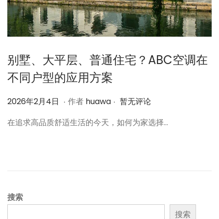
别墅、大平层、普通住宅？ABC空调在
不同户型的应用方案
.
.
作
2
2026年2月4日
作者
huawa
暂无评论
者
0
在追求高品质舒适生活的今天，如何为家选择…
2
6
年
2
月
4
搜索
日
搜索