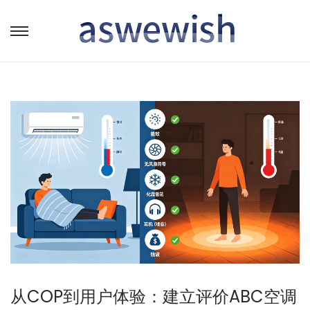
转
跳
到
到
导
内
航
容
从COP到用户体验：建立评价ABC空调