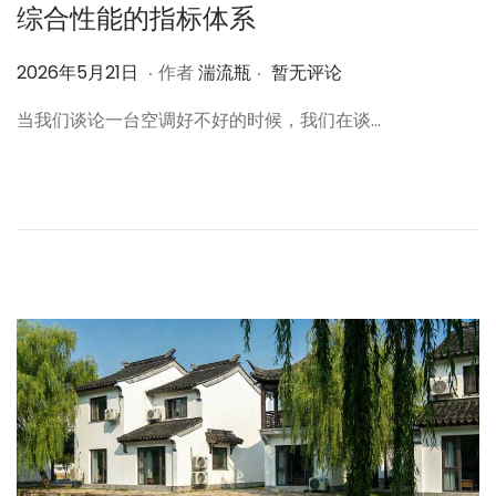
综合性能的指标体系
.
.
作
2
2026年5月21日
作者
湍流瓶
暂无评论
者
0
当我们谈论一台空调好不好的时候，我们在谈…
2
6
年
5
月
2
1
日