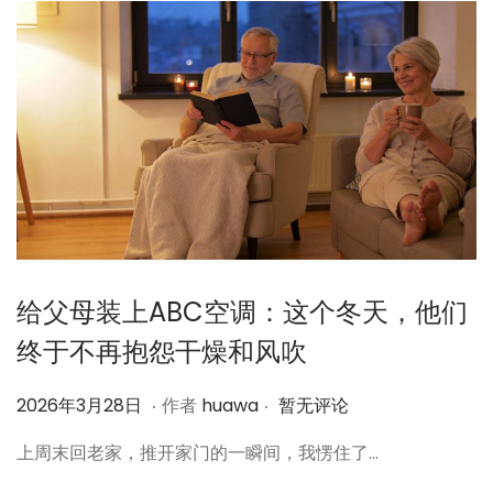
0
日
给父母装上ABC空调：这个冬天，他们
终于不再抱怨干燥和风吹
.
.
作
2
2026年3月28日
作者
huawa
暂无评论
者
0
上周末回老家，推开家门的一瞬间，我愣住了…
2