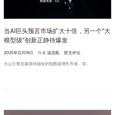
当AI巨头预言市场扩大十倍，另一个“大
模型级”创新正静待爆发
.
.
作
2
2025年12月19日
作者
湍流瓶
暂无评论
者
0
火山引擎总裁谭待描绘的指数级增长市场，背…
2
5
年
1
2
月
1