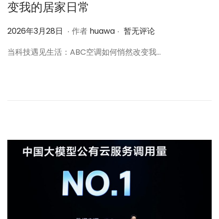
变我的居家日常
.
.
作
2
2026年3月28日
作者
huawa
暂无评论
者
0
当科技遇见生活：ABC空调如何悄然改变我…
2
6
年
3
月
2
8
日