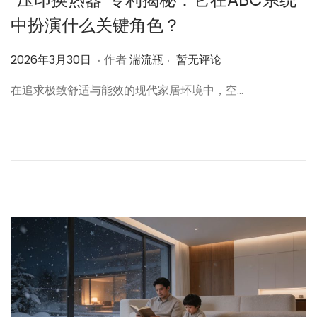
中扮演什么关键角色？
.
.
作
2
2026年3月30日
作者
湍流瓶
暂无评论
者
0
在追求极致舒适与能效的现代家居环境中，空…
2
6
年
3
月
3
0
日