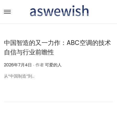
转
跳
到
到
导
内
航
容
中国智造的又一力作：ABC空调的技术
自信与行业前瞻性
.
作
2026年7月4日
作者
可爱的人
者
从”中国制造”到…