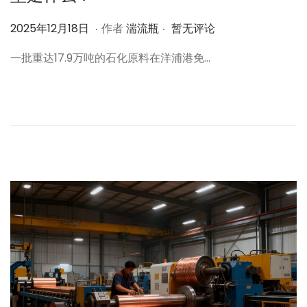
.
.
作
2
2025年12月18日
作者
湍流瓶
暂无评论
者
0
一批重达17.9万吨的石化原料在洋浦港免…
2
5
年
1
2
月
1
8
日