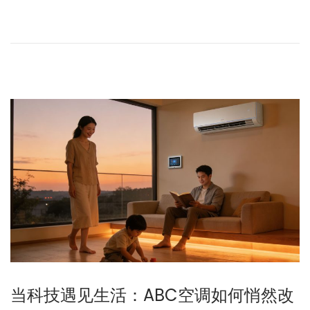
6
年
3
月
2
8
日
当科技遇见生活：ABC空调如何悄然改