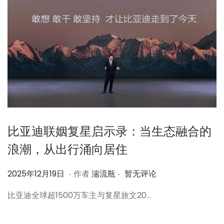
9
日
比亚迪联姻复星启示录：当生态融合的
浪潮，从出行涌向居住
.
.
作
2
2025年12月19日
作者
湍流瓶
暂无评论
者
0
比亚迪全球超1500万车主与复星旅文20…
2
5