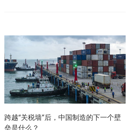
年
1
2
月
1
9
日
跨越“关税墙”后，中国制造的下一个壁
垒是什么？