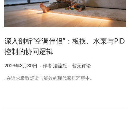
深入剖析“空调伴侣”：板换、水泵与PID
控制的协同逻辑
.
.
作
2
2026年3月30日
作者
湍流瓶
暂无评论
者
0
. 在追求极致舒适与能效的现代家居环境中…
2
6
年
3
月
3