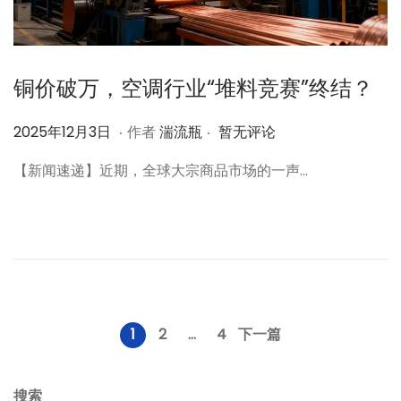
铜价破万，空调行业“堆料竞赛”终结？
.
.
作
2
2025年12月3日
作者
湍流瓶
暂无评论
者
0
【新闻速递】近期，全球大宗商品市场的一声…
2
5
年
1
2
月
3
文
1
2
…
4
下一篇
日
章
搜索