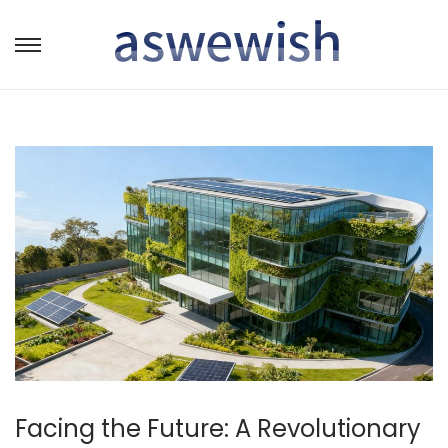
转
跳
到
到
导
内
航
容
Facing the Future: A Revolutionary