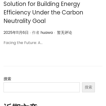
Solution for Building Energy
Efficiency Under the Carbon
Neutrality Goal
.
.
作
2025年11月6日
作者
huawa
暂无评论
者
Facing the Future: A…
搜索
搜索