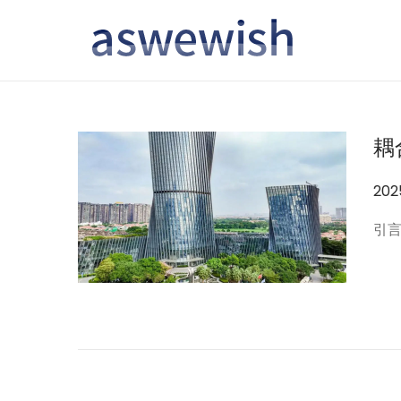
转
跳
到
到
导
内
航
容
耦
作
20
者
引言