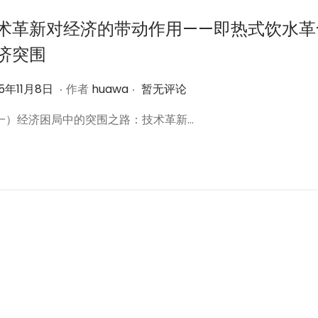
术革新对经济的带动作用——即热式饮水革
济突围
.
.
2
25年11月8日
作者
huawa
暂无评论
0
（一）经济困局中的突围之路：技术革新…
2
5
年
1
1
月
8
日