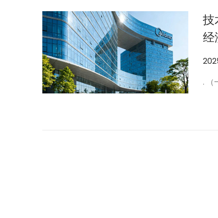
技
经
作
20
者
. 