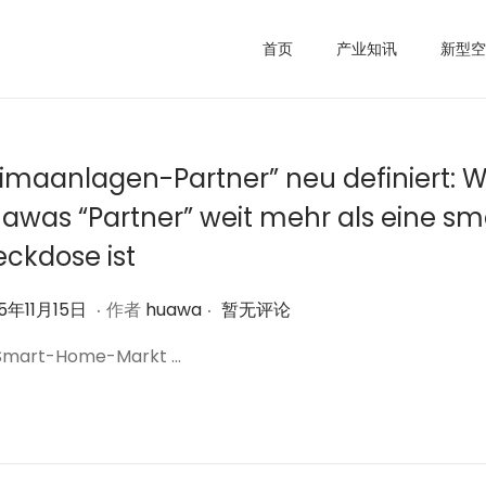
首页
产业知讯
新型空
limaanlagen-Partner” neu definiert:
awas “Partner” weit mehr als eine sm
eckdose ist
.
.
2
5年11月15日
作者
huawa
暂无评论
0
Smart-Home-Markt …
2
5
年
1