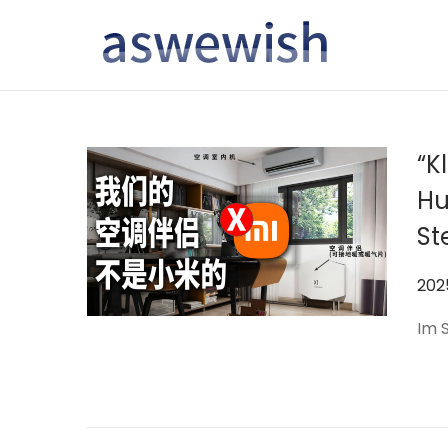
转
跳
到
到
导
内
航
容
“K
Hu
St
作
202
者
Im 