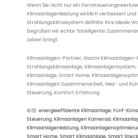
Wenn Sie nicht nur ein Fernsteuerungswerkzeug
Klimaanlagenleistung wirklich verbessert und 
Strahlungsklimasystem definitiv Ihre ideale 
begrüßen wir echte “intelligente Zusammenarb
Leben bringt.
Klimaanlagen-Partner, Xiaomi Klimaanlagen-P
Strahlungsklimaanlage, Klimaanlagensystem, 
Klimaanlage, Smart Home, Klimaanlagenoptimi
Klimaanlagen Zusammenarbeit, Heiz- und Kühl
Steuerung, Komfort Erfahrung
标签
:
energieeffiziente Klimaanlage
,
Fünf-Kon
Steuerung
,
Klimaanlagen Kamerad
,
Klimaanla
Klimaanlagenleistung
,
Klimaanlagenoptimieru
Smart Home
,
Smart Klimaanlage
,
Smart Stec