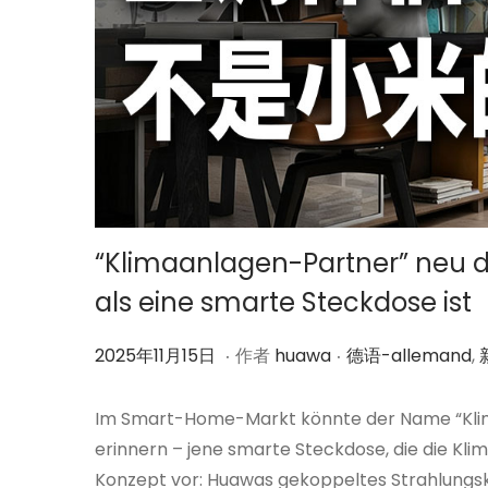
“Klimaanlagen-Partner” neu d
als eine smarte Steckdose ist
.
.
作
2
作
2025年11月15日
作者
huawa
德语-allemand
,
者
0
者
2
Im Smart-Home-Markt könnte der Name “Klim
5
erinnern – jene smarte Steckdose, die die Kli
年
Konzept vor: Huawas gekoppeltes Strahlung