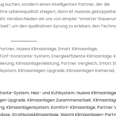
 suchen, sondern einen intelligenten Partner, der die
Ihre Lebensqualität steigert, dann ist Huawas gekoppelte
Wahl. Verabschieden wir uns von simpler “smarter Steueru
eit”, um den qualitativen Sprung zu erleben, den Technol
artner, Huawa Klimaanlage, Smart Klimaanlage,
Fünf-Konstante-System, Energieeffiziente Klimaanlage, 
erung, Klimaanlagenleistung, Partner Vergleich, Smart S
system, Klimaanlagen Upgrade, Klimaanlagen Kamerad, I
stante-System
,
Heiz- und Kühlsystem
,
Huawa Klimaanlag
gen Upgrade
,
Klimaanlagen Zusammenarbeit
,
Klimaanlag
ng
,
Klimaanlagensystem
,
Komfort-Klimaanlage
,
Partner 
kdose
,
Strahlungsklimaanlage
,
Xiaomi Klimaanlagen-Part