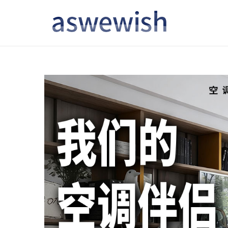
转
跳
到
到
导
内
航
容