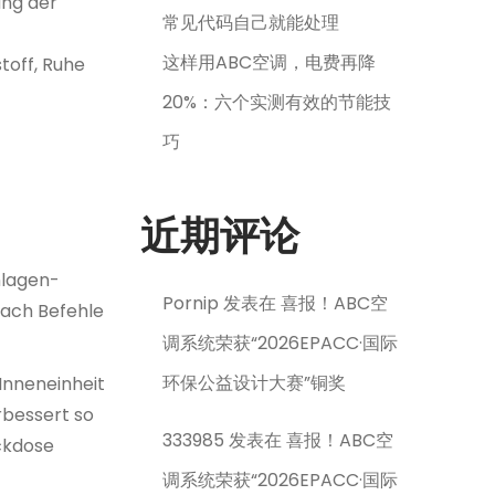
ung der
常见代码自己就能处理
这样用ABC空调，电费再降
toff, Ruhe
20%：六个实测有效的节能技
巧
近期评论
nlagen-
Pornip
发表在
喜报！ABC空
fach Befehle
调系统荣获“2026EPACC·国际
环保公益设计大赛”铜奖
Inneneinheit
rbessert so
333985
发表在
喜报！ABC空
eckdose
调系统荣获“2026EPACC·国际