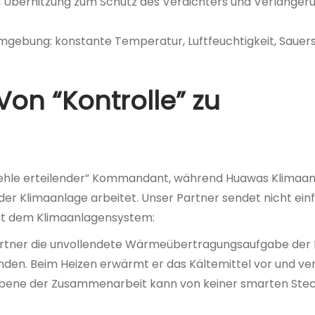
d Überhitzung zum Schutz des Verdichters und Verlänger
mgebung: konstante Temperatur, Luftfeuchtigkeit, Sauers
Von “Kontrolle” zu
efehle erteilender” Kommandant, während Huawas Klimaa
der Klimaanlage arbeitet. Unser Partner sendet nicht ein
 mit dem Klimaanlagensystem:
rtner die unvollendete Wärmeübertragungsaufgabe der 
den. Beim Heizen erwärmt er das Kältemittel vor und ve
efe Ebene der Zusammenarbeit kann von keiner smarten St