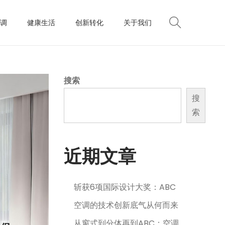
调
健康生活
创新转化
关于我们
搜索
搜
索
近期文章
斩获6项国际设计大奖：ABC
空调的技术创新底气从何而来
从窗式到分体再到ABC：空调