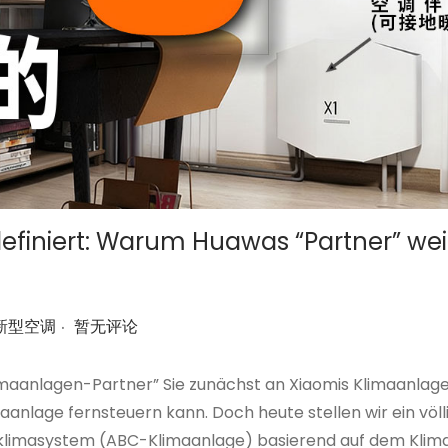
efiniert: Warum Huawas “Partner” we
.
新型空调
暂无评论
aanlagen-Partner” Sie zunächst an Xiaomis Klimaanlag
maanlage fernsteuern kann. Doch heute stellen wir ein völ
sklimasystem (ABC-Klimaanlage) basierend auf dem Klim