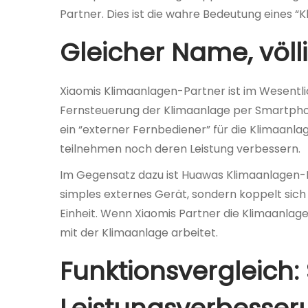
1
Partner. Dies ist die wahre Bedeutung eines “
1
Gleicher Name, völl
月
1
5
Xiaomis Klimaanlagen-Partner ist im Wesentli
日
Fernsteuerung der Klimaanlage per Smartphon
ein “externer Fernbediener” für die Klimaanla
teilnehmen noch deren Leistung verbessern.
Im Gegensatz dazu ist Huawas Klimaanlagen-P
simples externes Gerät, sondern koppelt sic
Einheit. Wenn Xiaomis Partner die Klimaanlage 
mit der Klimaanlage arbeitet.
Funktionsvergleich: