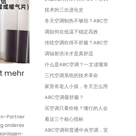
技术的三次进化史
冬天空调制热不够劲？ABC空
调如何在低温下稳定高效
传统空调吹得不舒服？ABC空
调辐射供冷才是真舒适
什么是ABC空调？一文读懂第
it mehr
三代空调系统的技术革命
家里有老人小孩，冬天怎么用
ABC空调最舒服？
买空调只看价格？懂行的人会
en-Partner
看这三个核心指标
lig anderes
ABC空调和普通中央空调，安
aanlagen-