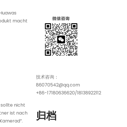
n Huawas
rodukt macht
技术咨询：
86070542@qq.com
+86-17180636620/18138922112
sollte nicht
归档
ner ist nach
 Kamerad”.