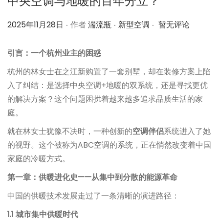
中央空调与地暖的百年分立？
.
.
.
作
作
2025年11月28日
作者
湍流瓶
新型空调
暂无评论
者
者
引言：一个杭州业主的困惑
杭州的林女士在之江新购置了一套别墅，却在装修方案上陷
入了纠结：是选择中央空调+地暖的双系统，还是寻找更优
的解决方案？这个问题困扰着越来越多追求品质生活的家
庭。
就在林女士犹豫不决时，一种创新的
空调伴侣
系统进入了她
的视野。这个被称为ABC空调的系统，正在悄然改变着中国
家庭的冷暖方式。
第一章：供暖进化史——从集中到分散的能源革命
中国的供暖技术发展走过了一条清晰的演进路径：
1.1 城市集中供暖时代