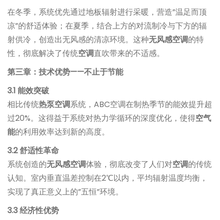
在冬季，系统优先通过地板辐射进行采暖，营造”温足而顶
凉”的舒适体验；在夏季，结合上方的对流制冷与下方的辐
射供冷，创造出无风感的清凉环境。这种
无风感空调
的特
性，彻底解决了传统
空调
直吹带来的不适感。
第三章：技术优势——不止于节能
3.1 能效突破
相比传统
热泵空调
系统，ABC空调在制热季节的能效提升超
过20%。这得益于系统对热力学循环的深度优化，使得
空气
能
的利用效率达到新的高度。
3.2 舒适性革命
系统创造的
无风感空调
体验，彻底改变了人们对
空调
的传统
认知。室内垂直温差控制在2℃以内，平均辐射温度均衡，
实现了真正意义上的”五恒”环境。
3.3 经济性优势