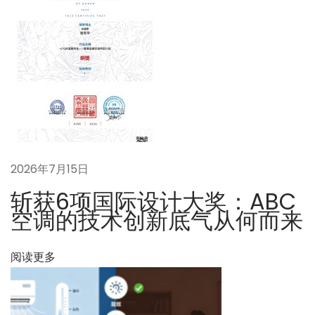
背
后
：
一
场
被
遗
忘
2026年7月15日
的
热
斩获6项国际设计大奖：ABC
力
空调的技术创新底气从何而来
学
革
阅读更多
命
正
悄