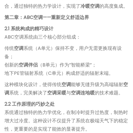
合，通过独特的热力学设计，实现了
冷暖空调
的高度集成。
第二章：ABC空调——重新定义舒适边界
2.1 系统构成的精巧设计
ABC空调系统由三个核心部分组成：
传统
空调
系统（A单元）保持不变，用户无需更换现有设
备；
创新的
空调伴侣
（B单元）作为”智能桥梁”；
地下PE管辐射系统（C单元）构成舒适的辐射末端。
这种模块化设计，使得传统
空调
能够无缝升级为高端辐射
空
调
系统，完美解决了
空调采暖
与
空调连地暖
的技术难题。
2.2 工作原理的巧妙之处
系统通过独特的热力学优化，在制冷时提升过热度，制热时
增大过冷度。这种设计不仅提升了系统在极端天气下的稳定
性，更重要的是实现了能效的显著提升。