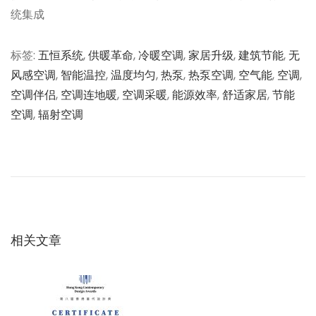
统集成
标签
:
五恒系统
,
供暖革命
,
冷暖空调
,
家居升级
,
建筑节能
,
无
风感空调
,
智能温控
,
温度均匀
,
热泵
,
热泵空调
,
空气能
,
空调
,
空调伴侣
,
空调连地暖
,
空调采暖
,
能源效率
,
舒适家居
,
节能
空调
,
辐射空调
文
上
A
一
I
章
篇
豆
文
腐
导
章
机
：
与
相关文章
航
智
能
烧
烤