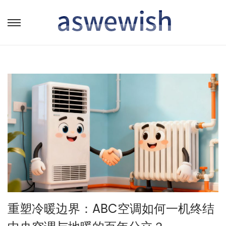
转
跳
到
到
导
内
航
容
重塑冷暖边界：ABC空调如何一机终结