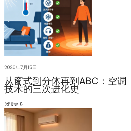
然
开
启
下
“
一
空
篇
调
文
伴
章
侣
2026年7月15日
：
”
从窗式到分体再到ABC：空调
的
技术的三次进化史
降
维
阅读更多
打
击
：
一