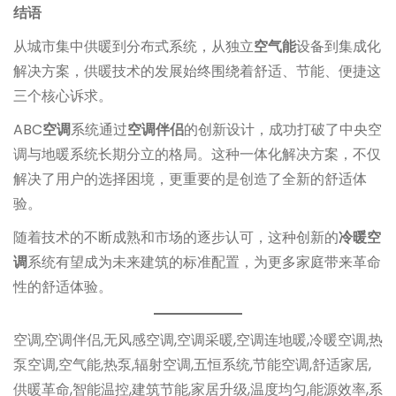
结语
从城市集中供暖到分布式系统，从独立
空气能
设备到集成化
解决方案，供暖技术的发展始终围绕着舒适、节能、便捷这
三个核心诉求。
ABC
空调
系统通过
空调伴侣
的创新设计，成功打破了中央空
调与地暖系统长期分立的格局。这种一体化解决方案，不仅
解决了用户的选择困境，更重要的是创造了全新的舒适体
验。
随着技术的不断成熟和市场的逐步认可，这种创新的
冷暖空
调
系统有望成为未来建筑的标准配置，为更多家庭带来革命
性的舒适体验。
空调,空调伴侣,无风感空调,空调采暖,空调连地暖,冷暖空调,热
泵空调,空气能,热泵,辐射空调,五恒系统,节能空调,舒适家居,
供暖革命,智能温控,建筑节能,家居升级,温度均匀,能源效率,系