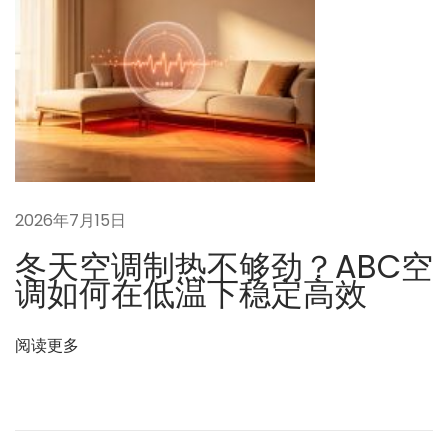
个
小
模
块
如
何
撬
动
2026年7月15日
千
冬天空调制热不够劲？ABC空
亿
调如何在低温下稳定高效
级
暖
阅读更多
通
市
场
？