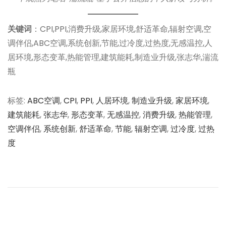
关键词
：CPI,PPI,消费升级,家居环境,舒适革命,辐射空调,空
调伴侣,ABC空调,系统创新,节能,过冷度,过热度,无感温控,人
居环境,形态变革,热能管理,建筑能耗,制造业升级,张志华,湍流
瓶
标签
:
ABC空调
,
CPI
,
PPI
,
人居环境
,
制造业升级
,
家居环境
,
建筑能耗
,
张志华
,
形态变革
,
无感温控
,
消费升级
,
热能管理
,
空调伴侣
,
系统创新
,
舒适革命
,
节能
,
辐射空调
,
过冷度
,
过热
度
文
上
破
一
产
章
篇
潮
文
下
导
章
的