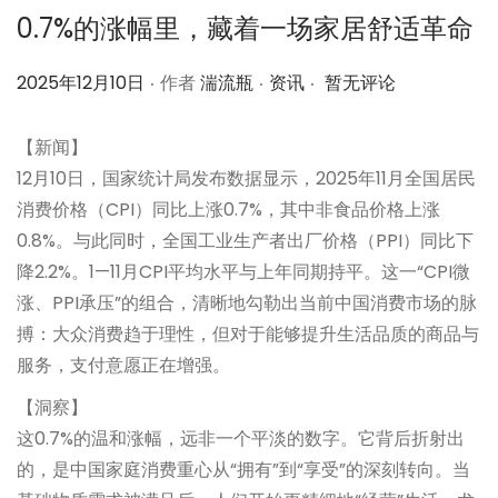
0.7%的涨幅里，藏着一场家居舒适革命
.
.
.
作
作
2025年12月10日
作者
湍流瓶
资讯
暂无评论
者
者
【新闻】
12月10日，国家统计局发布数据显示，2025年11月全国居民
消费价格（CPI）同比上涨0.7%，其中非食品价格上涨
0.8%。与此同时，全国工业生产者出厂价格（PPI）同比下
降2.2%。1—11月CPI平均水平与上年同期持平。这一“CPI微
涨、PPI承压”的组合，清晰地勾勒出当前中国消费市场的脉
搏：大众消费趋于理性，但对于能够提升生活品质的商品与
服务，支付意愿正在增强。
【洞察】
这0.7%的温和涨幅，远非一个平淡的数字。它背后折射出
的，是中国家庭消费重心从“拥有”到“享受”的深刻转向。当