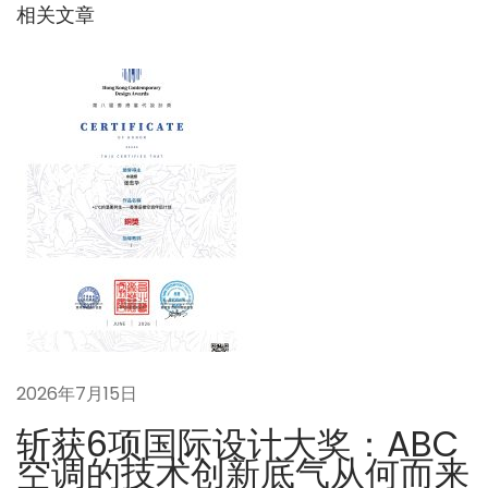
：
韧
相关文章
航
性
哲
学
：
从
美
国
小
店
困
境
到
2026年7月15日
中
国
斩获6项国际设计大奖：ABC
“
空调的技术创新底气从何而来