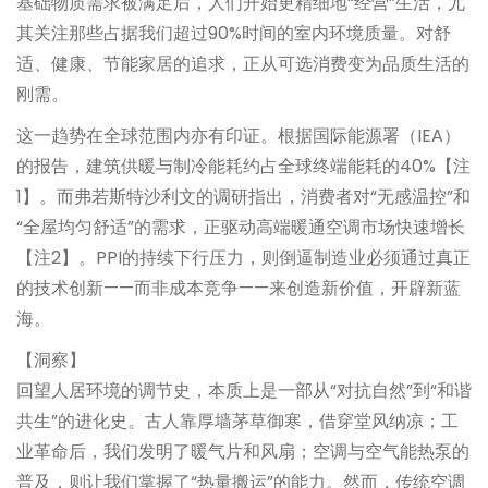
基础物质需求被满足后，人们开始更精细地“经营”生活，尤
其关注那些占据我们超过90%时间的室内环境质量。对舒
适、健康、节能家居的追求，正从可选消费变为品质生活的
刚需。
这一趋势在全球范围内亦有印证。根据国际能源署（IEA）
的报告，建筑供暖与制冷能耗约占全球终端能耗的40%【注
1】。而弗若斯特沙利文的调研指出，消费者对“无感温控”和
“全屋均匀舒适”的需求，正驱动高端暖通空调市场快速增长
【注2】。PPI的持续下行压力，则倒逼制造业必须通过真正
的技术创新——而非成本竞争——来创造新价值，开辟新蓝
海。
【洞察】
回望人居环境的调节史，本质上是一部从“对抗自然”到“和谐
共生”的进化史。古人靠厚墙茅草御寒，借穿堂风纳凉；工
业革命后，我们发明了暖气片和风扇；空调与空气能热泵的
普及，则让我们掌握了“热量搬运”的能力。然而，传统空调