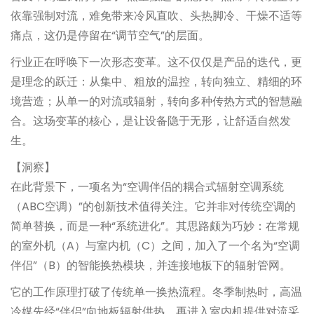
依靠强制对流，难免带来冷风直吹、头热脚冷、干燥不适等
痛点，这仍是停留在“调节空气”的层面。
行业正在呼唤下一次形态变革。这不仅仅是产品的迭代，更
是理念的跃迁：从集中、粗放的温控，转向独立、精细的环
境营造；从单一的对流或辐射，转向多种传热方式的智慧融
合。这场变革的核心，是让设备隐于无形，让舒适自然发
生。
【洞察】
在此背景下，一项名为“空调伴侣的耦合式辐射空调系统
（ABC空调）”的创新技术值得关注。它并非对传统空调的
简单替换，而是一种“系统进化”。其思路颇为巧妙：在常规
的室外机（A）与室内机（C）之间，加入了一个名为“空调
伴侣”（B）的智能换热模块，并连接地板下的辐射管网。
它的工作原理打破了传统单一换热流程。冬季制热时，高温
冷媒先经“伴侣”向地板辐射供热，再进入室内机提供对流采