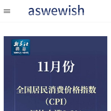
转
跳
到
到
导
内
航
容