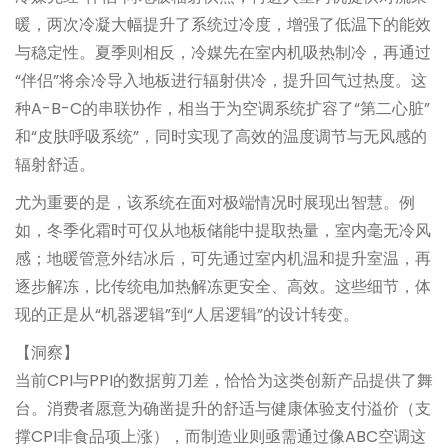
暖，两次冷凝大幅提升了系统过冷度，增强了低温下的能效
与稳定性。夏季则相反，冷媒先在室内机吸热制冷，再通过
“伴侣”将余冷导入地板进行辐射供冷，提升回气过热度。这
种A-B-C的串联协作，相当于为空调系统扩容了“第二心脏”
和“皮肤呼吸系统”，同时实现了高效的温度调节与无风感的
辐射舒适。
尤为重要的是，该系统在面对极端情况时展现出智慧。例
如，冬季化霜时可仅从地板储能中提取热量，室内毫无冷风
感；地暖管意外结冰后，可先通过室内机温和提升室温，再
逐步解冻，比传统电加热解冻更安全、高效。这些细节，体
现的正是从“机器逻辑”到“人居逻辑”的设计转变。
【洞察】
当前CPI与PPI的数据剪刀差，恰恰为这类创新产品提供了舞
台。消费者愿意为确凿提升的舒适与健康体验支付溢价（支
撑CPI非食品项上涨），而制造业则亟需通过像ABC空调这