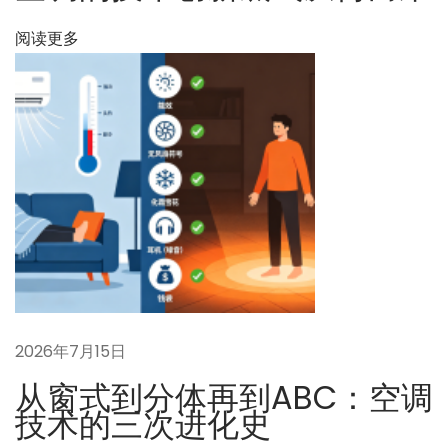
温
度
阅读更多
经
济
学
”
的
兴
起
下
从
一
科
篇
大
文
“
2026年7月15日
章
一
从窗式到分体再到ABC：空调
：
体
技术的三次进化史
发