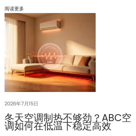
展
阅读更多
”
看
家
电
业
：
为
何
我
们
急
需
2026年7月15日
一
冬天空调制热不够劲？ABC空
场
调如何在低温下稳定高效
“