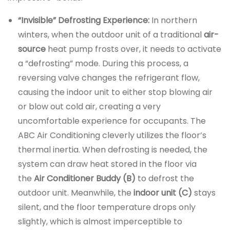
“Invisible” Defrosting Experience:
In northern
winters, when the outdoor unit of a traditional
air-
source
heat pump frosts over, it needs to activate
a “defrosting” mode. During this process, a
reversing valve changes the refrigerant flow,
causing the indoor unit to either stop blowing air
or blow out cold air, creating a very
uncomfortable experience for occupants. The
ABC Air Conditioning cleverly utilizes the floor’s
thermal inertia. When defrosting is needed, the
system can draw heat stored in the floor via
the
Air Conditioner Buddy (B)
to defrost the
outdoor unit. Meanwhile, the
indoor unit (C)
stays
silent, and the floor temperature drops only
slightly, which is almost imperceptible to