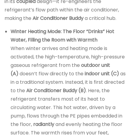
in its
coupled
design—it re-engineers the
refrigerant’s flow path within the air conditioner,
making the
Air Conditioner Buddy
a critical hub.
Winter Heating Mode: The Floor “Drinks” Hot
Water, Filling the Room with Warmth
When winter arrives and heating mode is
activated, the high-temperature, high-pressure
gaseous refrigerant from the
outdoor unit
(A)
doesn’t flow directly to the
indoor unit (C)
as
in a traditional system. Instead, it is first directed
to the
Air Conditioner Buddy (B)
. Here, the
refrigerant transfers most of its heat to
circulating water. This hot water, driven by a
pump, flows through the PE pipes embedded in
the floor,
radiantly
and evenly heating the floor
surface. The warmth rises from your feet,