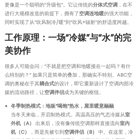
更像是一个聪明的“升级包”。它让传统的
分体式空调
，在不
进行大规模改造的前提下，拥有了
空调连地暖
的强大功能，
同时实现了从“吹风制冷/暖”到“吹风+辐射”的舒适度跨越。
工作原理：一场“冷媒”与“水”的完
美协作
很多人可能会问：“不就是把空调和地暖接在一起吗？有什
么特别的？” 如果只是简单的叠加，那确实不特别。ABC空
调的奥秘在于其
耦合式
的设计，即它重新设计了空调内部冷
媒的流动路径，让
空调伴侣
成为关键的枢纽。
冬季制热模式：地板“喝饱”热水，屋里暖意融融
当冬天来临，开启制热模式。高温高压的气态冷媒从
室
外机（A）
出来后，没有像传统空调那样直接流向
室内
机（C）
，而是先被引到
空调伴侣（B）
中。在这里，冷