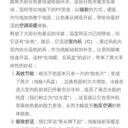
媒将大部分热量传递给循环水。这部分热水被水泵驱
动，流经埋在地板下的PE管道，以
辐射
的方式，缓慢、
均匀地加热整个地面，让热量从脚底升起，带给你最舒
适的
空调采暖
体验。
释放了大部分热量后的冷媒，温度和压力已经降低，但
它还有“余热”。随后，它流进
室内机（C）
，通过风机向
室内吹出温热的风，作为地板辐射的补充，让房间能够
快速升温。这种“先地暖、后风盘”的设计，带来了两大革
命性的好处：
高效节能
：相当于把原本只有一片的“散热片”，变成
了两片（地板+风盘），总换热面积大大增加。冷媒在
进入室内机前就已经被充分冷却，提高了液态冷媒的
纯度（我们称之为“过冷度”），这直接让它在室外机
里吸收热量的能力更强，从而大幅提升
热泵空调
的整
体能效。
极致舒适
：我们常说“寒从脚下起”，地板辐射采暖是