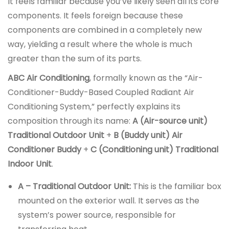
It feels familiar because you’ve likely seen all its core
components. It feels foreign because these
components are combined in a completely new
way, yielding a result where the whole is much
greater than the sum of its parts.
ABC Air Conditioning
, formally known as the “Air-
Conditioner-Buddy-Based Coupled Radiant Air
Conditioning System,” perfectly explains its
composition through its name:
A (Air-source unit)
Traditional Outdoor Unit
+
B (Buddy unit) Air
Conditioner Buddy
+
C (Conditioning unit) Traditional
Indoor Unit
.
A – Traditional Outdoor Unit:
This is the familiar box
mounted on the exterior wall. It serves as the
system’s power source, responsible for