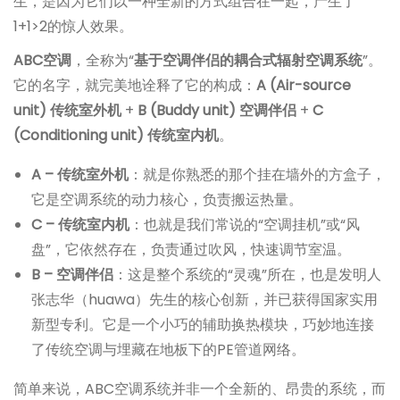
生，是因为它们以一种全新的方式组合在一起，产生了
1+1>2的惊人效果。
ABC空调
，全称为“
基于空调伴侣的耦合式辐射空调系统
”。
它的名字，就完美地诠释了它的构成：
A (Air-source
unit) 传统室外机
+
B (Buddy unit) 空调伴侣
+
C
(Conditioning unit) 传统室内机
。
A – 传统室外机
：就是你熟悉的那个挂在墙外的方盒子，
它是空调系统的动力核心，负责搬运热量。
C – 传统室内机
：也就是我们常说的“空调挂机”或“风
盘”，它依然存在，负责通过吹风，快速调节室温。
B – 空调伴侣
：这是整个系统的“灵魂”所在，也是发明人
张志华（huawa）先生的核心创新，并已获得国家实用
新型专利。它是一个小巧的辅助换热模块，巧妙地连接
了传统空调与埋藏在地板下的PE管道网络。
简单来说，ABC空调系统并非一个全新的、昂贵的系统，而