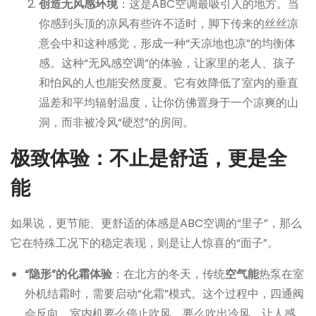
创造无风感环境
：这是ABC空调最吸引人的地方。当
你感到头顶的凉风有些许不适时，脚下传来的丝丝凉
意会中和这种感觉，形成一种“天凉地也凉”的均衡体
感。这种“无风感空调”的体验，让家里的老人、孩子
和怕风的人也能安然度夏。它有效降低了室内的垂直
温差和平均辐射温度，让你仿佛置身于一个凉爽的山
洞，而非被冷风“硬怼”的房间。
极致体验：不止是舒适，更是全
能
如果说，更节能、更舒适的体感是ABC空调的“里子”，那么
它在特殊工况下的稳定表现，则是让人惊喜的“面子”。
“隐形”的化霜体验
：在北方的冬天，传统
空气能
热泵在室
外机结霜时，需要启动“化霜”模式。这个过程中，四通阀
会反向，室内机要么停止吹风，要么吹出冷风，让人感