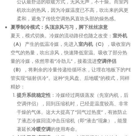
公认最舒适的取暖方式，无风无声，不干燥。而室内
机吹出的热风，因为冷媒温度已不高，吹出来的风更
柔和，避免了传统空调热风直吹头部的燥热感。
夏季制冷模式：头顶凉风习习，脚下丝丝凉意
夏天，模式切换。冷媒的流动路径也随之改变：
室外机
（A）
产生的低温冷媒，先进入
室内机（C）
，吸收室内
空气的热量，吹出凉风，快速降低室温。吸收了部分热
量的冷媒，依然带着“冷劲儿”，接着流进
空调伴侣
（B）
，将剩余的冷量传递给循环水，让埋在地板下的PE
管实现“辐射供冷”。这种“先风盘、后地暖”的模式，同样
精妙：
提升系统稳定性
：冷媒经过两级蒸发（先室内机，后
空调伴侣），回到压缩机时，已经是温度较高、非常
干燥的气体。这大大提高了“回气过热度”，有效防止
了液态冷媒回流冲击压缩机（即“液击”现象），能显
著延长
冷暖空调
的使用寿命。