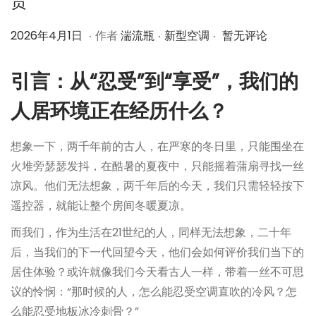
贵
.
.
.
作
2
作
2026年4月1日
作者
湍流瓶
新型空调
暂无评论
者
0
者
2
引言：从“忍受”到“享受”，我们的
6
人居环境正在经历什么？
年
4
想象一下，两千年前的古人，在严寒的冬日里，只能围坐在
月
火堆旁瑟瑟发抖，在酷暑的夏夜中，只能摇着蒲扇寻找一丝
1
凉风。他们无法想象，两千年后的今天，我们只需轻轻按下
日
遥控器，就能让整个房间冬暖夏凉。
而我们，作为生活在21世纪的人，同样无法想象，二十年
后，当我们的下一代回望今天，他们会如何评价我们当下的
居住体验？或许就像我们今天看古人一样，带着一丝不可思
议的怜悯：“那时候的人，怎么能忍受空调直吹的冷风？怎
么能忍受地板冰冷刺骨？”