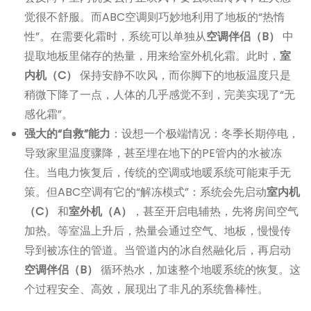
觉很不舒服。而ABC空调则巧妙地利用了地板的“热惰
性”。在需要化霜时，系统可以单独从
空调伴侣（B）
中
提取地板里储存的热量，用来给室外机化霜。此时，
室
内机（C）
保持安静不吹风，而你脚下的地板温度只是
稍微下降了一点，人体的几乎感觉不到，完美实现了“无
感化霜”。
强大的“自救”能力
：设想一个极端情况：冬季长期停电，
导致家里温度骤降，甚至埋在地下的PE管内的水被冻
住。当电力恢复后，传统的空调或地暖系统可能束手无
策。但ABC空调有它的“解冻模式”：系统会先启动
室内机
（C）
和
室外机（A）
，甚至开启电辅热，先将房间空气
加热。等室温上升后，热量会通过空气、地板，慢慢传
导到被冻住的管道。当管道内的冰自然融化后，再启动
空调伴侣（B）
循环热水，加速整个地暖系统的恢复。这
个过程安全、高效，展现出了非凡的系统鲁棒性。