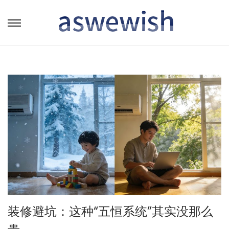
转
跳
到
到
导
内
航
容
装修避坑：这种“五恒系统”其实没那么