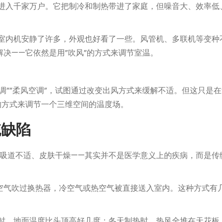
进入千家万户。它把制冷和制热带进了家庭，但噪音大、效率低
室内机安静了许多，外观也好看了一些。风管机、多联机等变种
决——它依然是用”吹风”的方式来调节室温。
””柔风空调”，试图通过改变出风方式来缓解不适。但这只是在
的方式来调节一个三维空间的温度场。
统缺陷
呼吸道不适、皮肤干燥——其实并不是医学意义上的疾病，而是传
空气吹过换热器，冷空气或热空气被直接送入室内。这种方式有
时，地面温度比头顶高好几度；冬天制热时，热风全堆在天花板