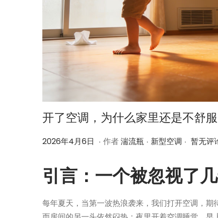
开了空调，为什么家里还是不舒服
.
.
.
作
2
作
2026年4月6日
作者
湍流瓶
新型空调
暂无评
者
0
者
2
引言：一个被忽视了几
6
年
每年夏天，当第一波热浪袭来，我们打开空调，期
4
而房间的另一头依然闷热；夜里开着空调睡觉，早