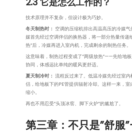
2.3 它是怎么工作的？
技术原理并不复杂，但设计极为巧妙。
冬天制热时：
空调的压缩机排出高温高压的冷媒气
媒首先经过空调伴侣的换热器，将一部分热量传递给
热”后，冷媒再进入室内机，完成剩余的制热任务。
这意味着，制热过程变成了”两级放热”——先给地
协同，体感远比单纯的暖风更舒适。
夏天制冷时：
流程反过来了。低温冷媒先经过室内
侣，给地板下的PE管提供辐射冷却。这样一来，
缩小。
再也不用忍受”头顶冰窖、脚下火炉”的尴尬了。
第三章：不只是”舒服”