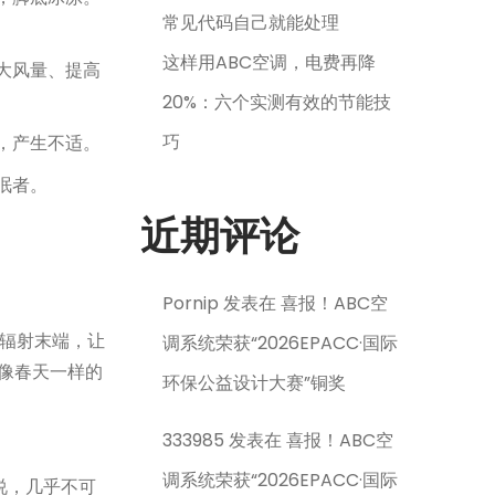
常见代码自己就能处理
这样用ABC空调，电费再降
大风量、提高
20%：六个实测有效的节能技
巧
，产生不适。
眠者。
近期评论
Pornip
发表在
喜报！ABC空
网辐射末端，让
调系统荣获“2026EPACC·国际
像春天一样的
环保公益设计大赛”铜奖
333985
发表在
喜报！ABC空
调系统荣获“2026EPACC·国际
说，几乎不可