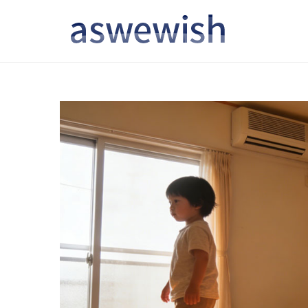
转
跳
到
到
导
内
航
容