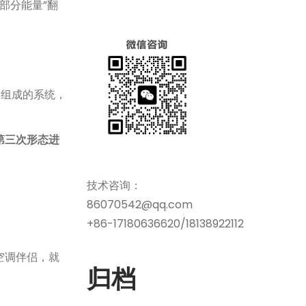
部分能量”翻
it）组成的系统，
第三次形态进
技术咨询：
86070542@qq.com
+86-17180636620/18138922112
空调伴侣，就
归档