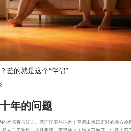
？差的就是这个“伴侣”
论
十年的问题
待的是凉爽与舒适。然而现实往往是：空调出风口正对的地方冷
上起来口干舌燥、皮肤紧绷；家里的老人嫌冷不愿开，年轻人不