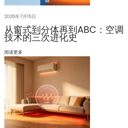
文
A
章
B
2026年7月15日
：
C
空
从窗式到分体再到ABC：空调
调
技术的三次进化史
系
统
阅读更多
荣
获
“
2
0
2
6
E
P