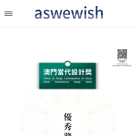
转
跳
到
到
导
内
航
容