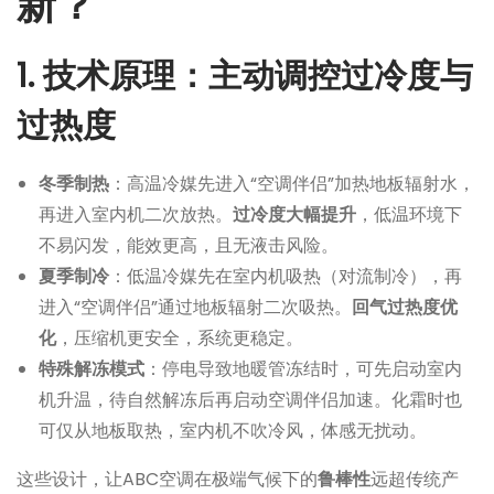
新？
1. 技术原理：主动调控过冷度与
过热度
冬季制热
：高温冷媒先进入“空调伴侣”加热地板辐射水，
再进入室内机二次放热。
过冷度大幅提升
，低温环境下
不易闪发，能效更高，且无液击风险。
夏季制冷
：低温冷媒先在室内机吸热（对流制冷），再
进入“空调伴侣”通过地板辐射二次吸热。
回气过热度优
化
，压缩机更安全，系统更稳定。
特殊解冻模式
：停电导致地暖管冻结时，可先启动室内
机升温，待自然解冻后再启动空调伴侣加速。化霜时也
可仅从地板取热，室内机不吹冷风，体感无扰动。
这些设计，让ABC空调在极端气候下的
鲁棒性
远超传统产