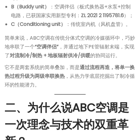
B（Buddy unit）
：空调伴侣（板式换热器+水泵+控制
电路，已获国家实用新型专利：
ZL 2021 2 1195781.6
）；
C（Conditioning unit）
：传统室内机（风机盘管）。
简单来说，ABC空调在传统分体式空调的冷媒循环中，巧妙
地串联了一个
“空调伴侣”
，并通过地下PE管辐射末端，实现
了
对流制冷/制热 + 地板辐射供冷/供暖
的协同运行。
它不是两套系统的简单叠加，而是
通过流程再造，将单一换
热过程升级为两级串联换热
，从热力学底层挖掘出了制冷循
环的性能潜力。
二、为什么说ABC空调是
一次理念与技术的双重革