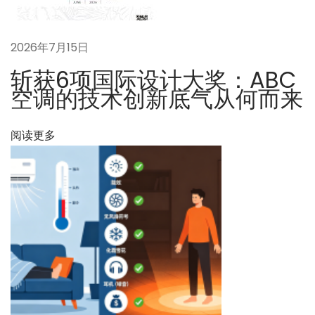
B
C
空
2026年7月15日
调
斩获6项国际设计大奖：ABC
综
空调的技术创新底气从何而来
合
性
阅读更多
能
的
指
标
体
系
下
喜
一
报
篇
！