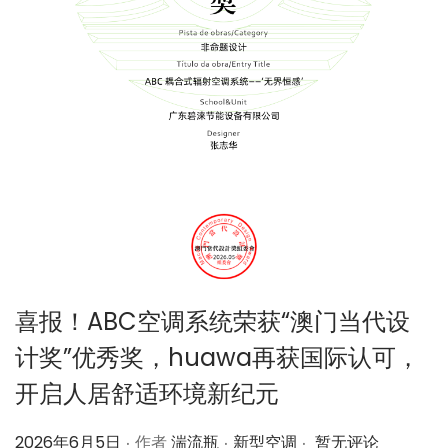
喜报！ABC空调系统荣获“澳门当代设
计奖”优秀奖，huawa再获国际认可，
开启人居舒适环境新纪元
.
.
.
作
作
2026年6月5日
作者
湍流瓶
新型空调
暂无评论