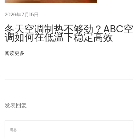
A
C
2026年7月15日
C
冬天空调制热不够劲？ABC空
·
调如何在低温下稳定高效
国
际
阅读更多
环
保
公
益
设
计
发表回复
大
赛
”
铜