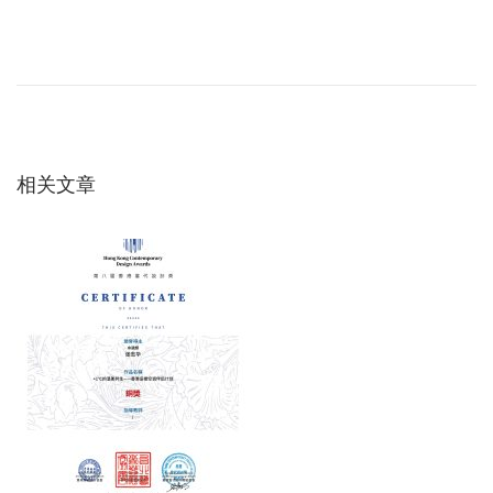
文
上
从
一
C
章
篇
O
文
P
导
章
到
相关文章
：
用
航
户
体
验
：
建
立
评
价
A