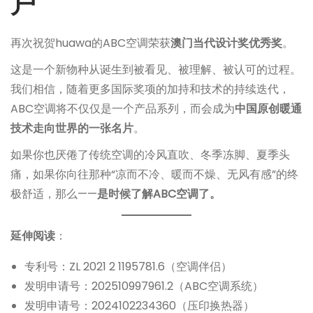
户
再次祝贺huawa的ABC空调荣获
澳门当代设计奖优秀奖
。
这是一个新物种从诞生到被看见、被理解、被认可的过程。
我们相信，随着更多国际奖项的加持和技术的持续迭代，
ABC空调将不仅仅是一个产品系列，而会成为
中国原创暖通
技术走向世界的一张名片
。
如果你也厌倦了传统空调的冷风直吹、冬季冻脚、夏季头
痛，如果你向往那种“凉而不冷、暖而不燥、无风有感”的终
极舒适，那么——
是时候了解ABC空调了。
延伸阅读
：
专利号：ZL 2021 2 1195781.6（空调伴侣）
发明申请号：202510997961.2（ABC空调系统）
发明申请号：2024102234360（压印换热器）